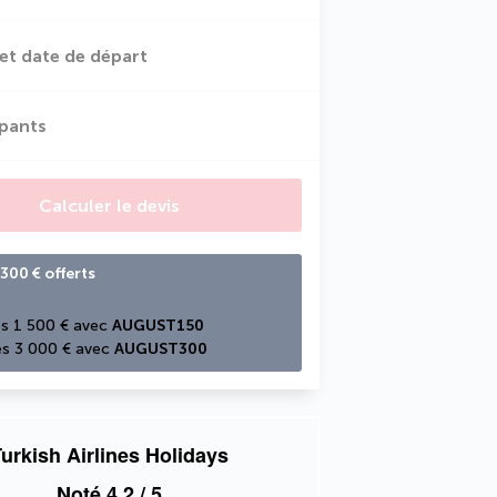
et date de départ
ipants
Calculer le devis
300 € offerts
s 1 500 € avec 
AUGUST150
s 3 000 € avec 
AUGUST300
urkish Airlines Holidays
Noté
4,2
/ 5