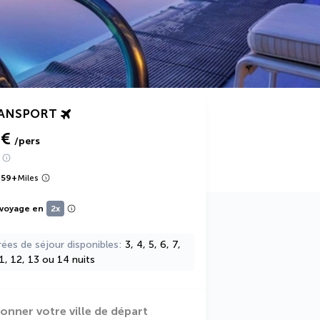
RANSPORT
 €
/pers
859
+
Miles
 voyage en
2x
rées de séjour disponibles
3, 4, 5, 6, 7,
11, 12, 13 ou 14 nuits
ionner votre ville de départ