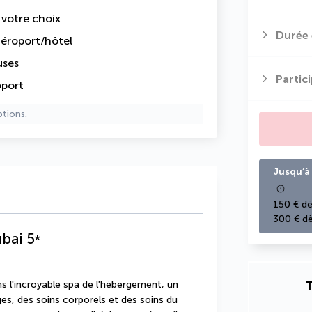
e votre choix
Durée 
 aéroport/hôtel
uses
Partic
oport
ptions.
Jusqu’à 
150 € dè
300 € dè
ubai
5
*
T
l'incroyable spa de l'hébergement, un 
s, des soins corporels et des soins du 