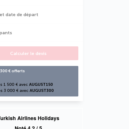
et date de départ
ipants
Calculer le devis
300 € offerts
s 1 500 € avec 
AUGUST150
s 3 000 € avec 
AUGUST300
urkish Airlines Holidays
Noté
4,2
/ 5