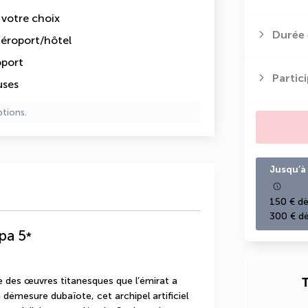
e votre choix
Durée 
 aéroport/hôtel
oport
Partic
uses
ptions.
Jusqu’à 
150 € dè
300 € dè
Spa
5
*
T
e des œuvres titanesques que l’émirat a 
 démesure dubaïote, cet archipel artificiel 