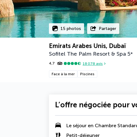
15 photos
Partager
Emirats Arabes Unis, Dubaï
Sofitel The Palm Resort & Spa
5
*
4,7
18 078
avis
Face à la mer
Piscines
L’offre négociée pour 
Le séjour en Chambre Standar
Petit-déjeuner