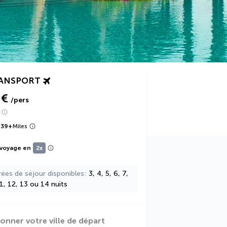
RANSPORT
 €
/pers
939
+
Miles
 voyage en
2x
rées de séjour disponibles
3, 4, 5, 6, 7,
11, 12, 13 ou 14 nuits
ionner votre ville de départ