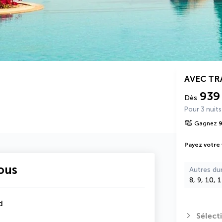
AVEC T
939
Dès
Pour 3 nuits
Gagnez
Payez votre
vous
Autres du
8, 9, 10, 
d
Sélect