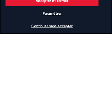
Accepter et fermer
Sur une plage privée
Table de billard
Tennis sur place
Paramétrer
Terrasse
Tir à l’arc sur place
Vérifier les disponibilités
Toboggan aquatique
Continuer sans accepter
Toilettes publiques accessibles aux personnes en fauteuil
roulant
Transats de piscine
Transats de plage
Télévision dans les espaces communs
Voile sur place
Épicerie
Découvrir la destination
Informations utiles