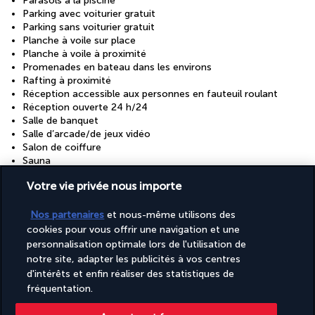
Parasols à la piscine
Parking avec voiturier gratuit
Parking sans voiturier gratuit
Planche à voile sur place
Planche à voile à proximité
Promenades en bateau dans les environs
Rafting à proximité
Réception accessible aux personnes en fauteuil roulant
Réception ouverte 24 h/24
Salle de banquet
Salle d’arcade/de jeux vidéo
Salon de coiffure
Sauna
Sentiers de randonnée à pied ou à vélo à proximité
Votre vie privée nous importe
Service de garde d’enfants (en supplément)
Service de nettoyage à sec/blanchisserie
Service de transfert entre l’hôtel et l’aéroport (en
Nos partenaires
et nous-même utilisons des
supplément)
cookies pour vous offrir une navigation et une
Services de concierge
personnalisation optimale lors de l'utilisation de
Services de cérémonie de mariage
notre site, adapter les publicités à vos centres
Serviettes de plage
d'intérêts et enfin réaliser des statistiques de
Ski nautique sur place
fréquentation.
Snack bar et/ou épicerie fine
Spa accessible aux personnes en fauteuil roulant