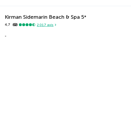
Kirman Sidemarin Beach & Spa
5
*
4,7
2 017
avis
-