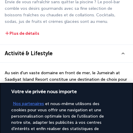
Envie de vous rafraîchir sans quitter la piscine ? Le pool-bar 
comble vos désirs gourmands avec sa fine sélection de 
boissons fraîches ou chaudes et de collations. Cocktails, 
sodas, jus de fruits et crèmes glacées sont au menu.
Plus de détails
Activité & Lifestyle
Au sein d'un vaste domaine en front de mer, le Jumeirah at 
Saadiyat Island Resort constitue une destination de choix pour 
se ressourcer en couple ou en famille au bord du golfe 
Votre vie privée nous importe
Persique.
Au cœur de magnifiques paysages marins de l'île de Saadiyat, 
Nos partenaires
et nous-même utilisons des
votre luxueux hôtel côtoie quelques-uns des sites naturels et 
cookies pour vous offrir une navigation et une
touristiques les plus emblématiques d'Abu Dhabi. Commencez 
personnalisation optimale lors de l'utilisation de
votre exploration par l'Institut Saadiyat Beach Club où se 
notre site, adapter les publicités à vos centres
trouve la plage privée de l'établissement. Sans quitter le resort, 
d'intérêts et enfin réaliser des statistiques de