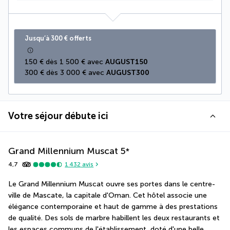
Jusqu’à 300 € offerts
150 € dès 1 500 € avec 
AUGUST150
300 € dès 3 000 € avec 
AUGUST300
Votre séjour débute ici
Grand Millennium Muscat
5
*
4,7
1 432
avis
Le Grand Millennium Muscat ouvre ses portes dans le centre-
ville de Mascate, la capitale d'Oman. Cet hôtel associe une 
élégance contemporaine et haut de gamme à des prestations 
de qualité. Des sols de marbre habillent les deux restaurants et 
les espaces communs de l'établissement, doté d'une belle 