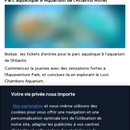
Parc aquatique & Aquarium de l'Atlantis Hotel
Inclus
 : les tickets d'entrée pour le parc aquatique & l'aquarium 
de l'Atlantis.
Commencez la journée avec des sensations fortes à 
l'Aquaventure Park, et concluez-la en explorant le Lost 
Chambers Aquarium. 
Ne ratez pas le Leap of Faith, un méga-toboggan de 9 étages.
Votre vie privée nous importe
A noter
 : Les visiteurs sont tenus d'apporter une copie des 
billets à l'entrée et ne sont pas autorisés à apporter de la 
Nos partenaires
et nous-même utilisons des
nourriture, des boissons et de l'alcool dans le parc. Le transfert 
cookies pour vous offrir une navigation et une
jusqu'à l'hôtel Atlantis n'est pas inclus. Le billet vous permet de 
personnalisation optimale lors de l'utilisation de
rester la journée entière à l'Atlantis.
notre site, adapter les publicités à vos centres
Les parcs sont ouverts de 10h à 18h.