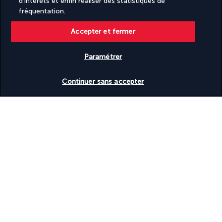
d'intérêts et enfin réaliser des statistiques de
fréquentation.
En fonction de la disponibilité et des conditions 
météorologiques, la date de votre excursion est susceptible 
Accepter et fermer
d'être modifiée.
Paramétrer
Aloft Dubai Creek 4*
Vérifier les disponibilités
Continuer sans accepter
Découvrir la destination
Informations utiles
Turkish Airlines Holidays
Noté
4,2
/ 5