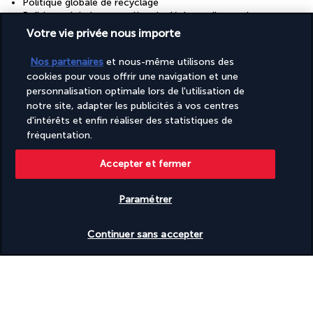
Politique globale de recyclage
Politique globale en matière de déchets alimentaires
Potager
Votre vie privée nous importe
Rampe d’ascenseur accessible aux personnes en fauteuil
roulant
Nos partenaires
et nous-même utilisons des
Recyclage
cookies pour vous offrir une navigation et une
Restaurant sur place accessible aux personnes en fauteuil
personnalisation optimale lors de l'utilisation de
roulant
Réception accessible aux personnes en fauteuil roulant
notre site, adapter les publicités à vos centres
Réception ouverte 24 h/24
d'intérêts et enfin réaliser des statistiques de
Salle de banquet
fréquentation.
Salon accessible aux personnes en fauteuil roulant
Service de départ express
Accepter et fermer
Service de ménage sur demande
Service de nettoyage à sec/blanchisserie
Service de voiturier pour véhicule équipé d’un fauteuil roulant
Paramétrer
Service d’arrivée express
Vérifier les disponibilités
Services de concierge
Continuer sans accepter
Spa accessible aux personnes en fauteuil roulant
Toilettes publiques accessibles aux personnes en fauteuil
roulant
Découvrir la destination