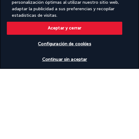
personalización óptimas al utilizar nuestro sitio web,
adaptar la publicidad a sus preferencias y recopilar
estadísticas de visitas.
Aceptar y cerrar
Configuración de cookies
Ver disponibilidad
SÍGUENOS
Continuar sin aceptar
CONTÁCTANOS
De lunes a viernes de 10:00 a 20:00, y los
sábados y domingos de 10:00 a 18:00. UTC+3
Llamada gratuita