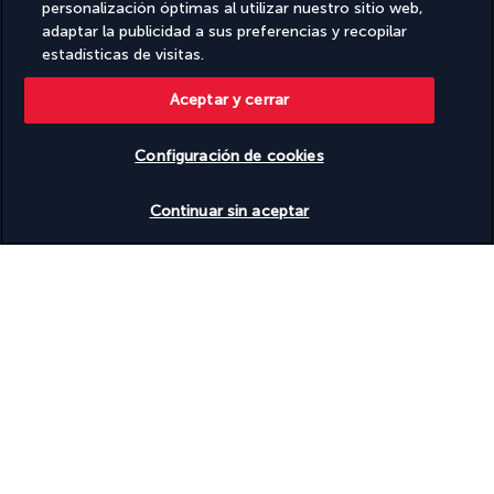
personalización óptimas al utilizar nuestro sitio web,
adaptar la publicidad a sus preferencias y recopilar
estadísticas de visitas.
Aceptar y cerrar
Configuración de cookies
Ver disponibilidad
SÍGUENOS
Continuar sin aceptar
CONTÁCTANOS
De lunes a viernes de 10:00 a 20:00, y los
sábados y domingos de 10:00 a 18:00. UTC+3
Llamada gratuita