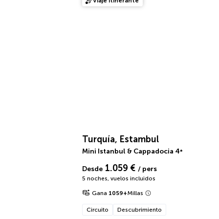
Viaje itinerante
Turquía, Estambul
Mini Istanbul & Cappadocia
4
*
1.059 €
Desde
/ pers
5 noches
,
vuelos incluidos
Gana
1059
+
Millas
Circuito
Descubrimiento