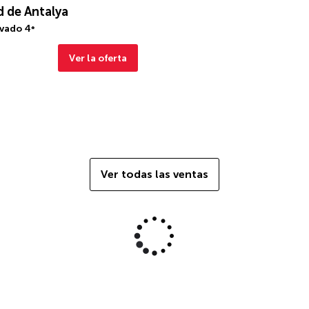
d de Antalya
ivado
4
*
Ver la oferta
Ver todas las ventas