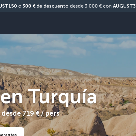
UST150
 o 
300 € de descuento
 desde 3.000 € con 
AUGUST3
 en Turquía
desde
719 €
/ pers
inerantes