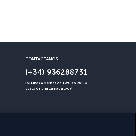
Garantía Cancelació
Cancelación posible hasta 30 
reembolso a través del mismo
CONTÁCTANOS
(+34) 936288731
De lunes a viernes de 10:00 a 20:00
costo de una llamada local