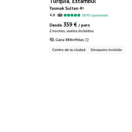
Turquía, Estambul
Yasmak Sultan
4
*
4,8
3575
opiniones
359 €
Desde
/ pers
2 noches
,
vuelos incluidos
Gana
359
+
Millas
Centro de la ciudad
Desayuno incluido