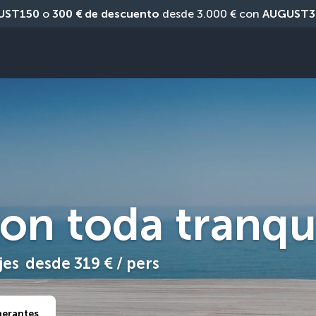
UST150
 o 
300 € de descuento
 desde 3.000 € con 
AUGUST3
on toda tranqu
jes
desde
319 €
/ pers
inerantes