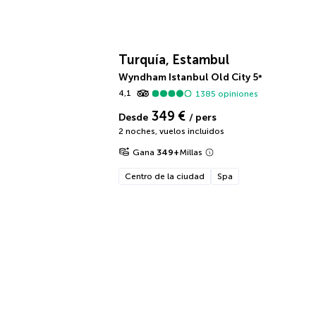
Turquía, Estambul
Wyndham Istanbul Old City
5
*
4,1
1385
opiniones
349 €
Desde
/ pers
2 noches
,
vuelos incluidos
Gana
349
+
Millas
Centro de la ciudad
Spa