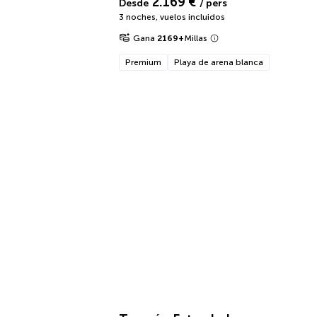
2.169 €
Desde
/ pers
3 noches
,
vuelos incluidos
Gana
2169
+
Millas
Premium
Playa de arena blanca