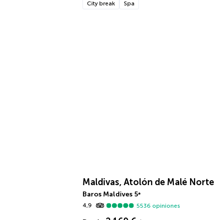
City break
Spa
Maldivas, Atolón de Malé Norte
Baros Maldives
5
*
4,9
5536
opiniones