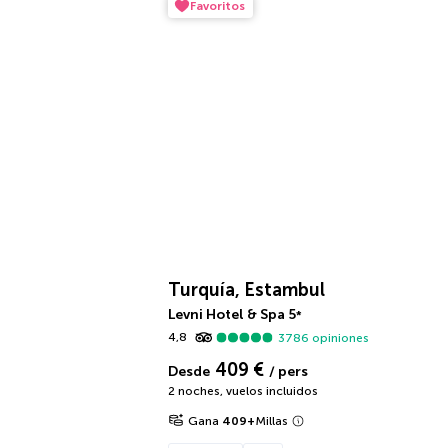
Favoritos
Turquía, Estambul
Levni Hotel & Spa
5
*
4,8
3786
opiniones
409 €
Desde
/ pers
2 noches
,
vuelos incluidos
Gana
409
+
Millas