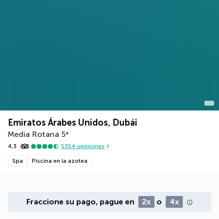
Emiratos Árabes Unidos, Dubái
Media Rotana
5
*
4,3
5354
opiniones
Spa
Piscina en la azotea
Fraccione su pago, pague en
2x
o
4x