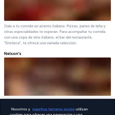
Dale a tu comida un acento italiano. Pizzas, panes de leña y 
otras especialidades te esperan. Para acompañar tu comida 
con una copa de vino italiano, el bar del restaurante, 
"Enoteca", te ofrece una variada selección.
Nelson's
Sumérgete en la atmósfera de un auténtico pub inglés. Elige 
entre una gran variedad de cervezas de barril. El Nelson's 
Nosotros y
nuestros terceros socios
utilizan
también ofrece un menú de platos ligeros y sofisticados.
cookies para ofrecer una navegación y una