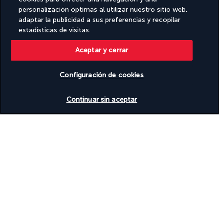
personalización óptimas al utilizar nuestro sitio web,
Ver detalles
adaptar la publicidad a sus preferencias y recopilar
estadísticas de visitas.
Actividades & Lifestyle
Aceptar y cerrar
Configuración de cookies
Aprovecha tu estancia para pasar un día con tu pareja, amigos 
o hijos en el parque acuático de Aquaventure. Después de un 
Ver disponibilidad
Continuar sin aceptar
día ajetreado, siéntate en la terraza de la azotea y disfruta de 
unas magníficas vistas de la ciudad.
Fuera del hotel, tienes la ventaja de estar cerca de la estación 
de metro de Dubai Internet City2. Desde allí, podrás descubrir 
la ciudad y sus enormes centros comerciales como el Dubai 
Mall. La península artificial en forma de palmera, Palm 
Jumeirah, se encuentra a unos centenares de metros de tu 
hotel. Al regreso, no dudes en relajarte en el hammam o sauna 
de Media Rotana Dubai 5*.