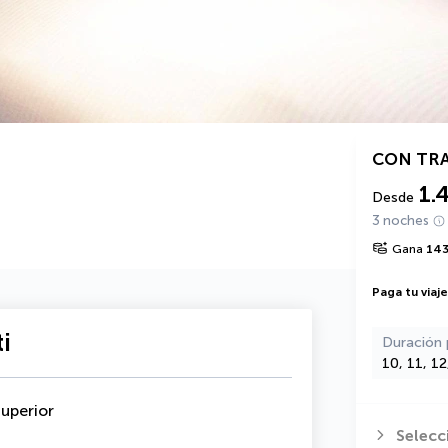
CON TR
1.
Desde
3 noches
Gana
14
Paga tu viaj
i
Duración 
10, 11, 1
uperior
Selecc