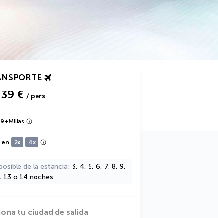
ANSPORTE
439 €
/ pers
39
+
Millas
e en
2x
4x
posible de la estancia
3, 4, 5, 6, 7, 8, 9,
2, 13 o 14 noches
iona tu ciudad de salida