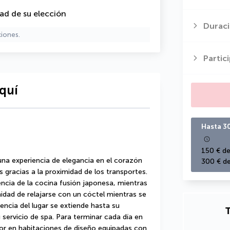
dad de su elección
Duraci
ciones.
Partic
quí
Hasta 3
150 € de
na experiencia de elegancia en el corazón 
300 € de
 gracias a la proximidad de los transportes. 
ncia de la cocina fusión japonesa, mientras 
idad de relajarse con un cóctel mientras se 
encia del lugar se extiende hasta su 
T
ervicio de spa. Para terminar cada día en 
r en habitaciones de diseño equipadas con 