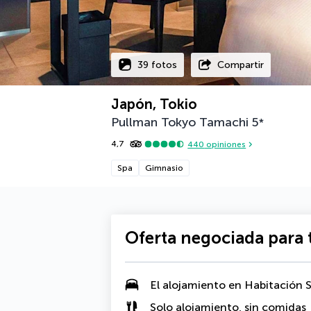
39 fotos
Compartir
Japón, Tokio
Pullman Tokyo Tamachi
5
*
4,7
440
opiniones
Spa
Gimnasio
Oferta negociada para t
El alojamiento en
Habitación S
Solo alojamiento, sin comidas