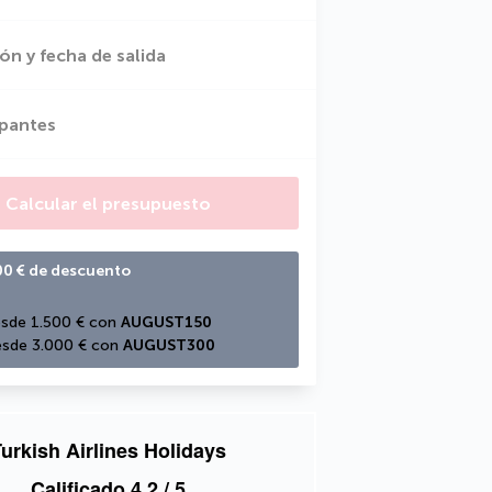
ón y fecha de salida
ipantes
Calcular el presupuesto
00 € de descuento
sde 1.500 € con 
AUGUST150
sde 3.000 € con 
AUGUST300
urkish Airlines Holidays
Calificado
4,2
/ 5