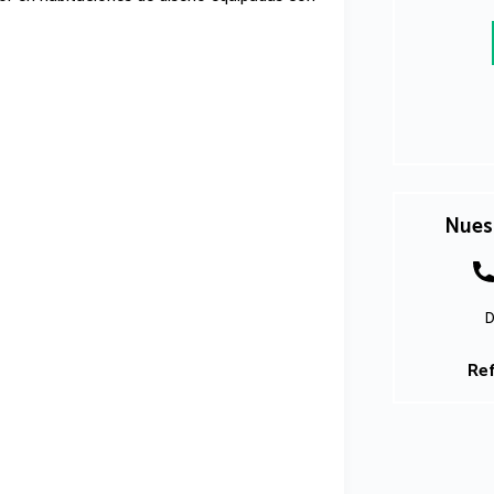
Nues
D
Ref