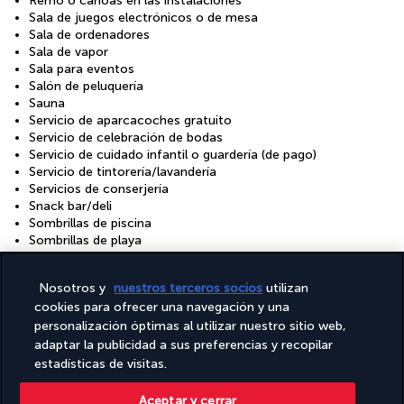
Remo o canoas en las instalaciones
Sala de juegos electrónicos o de mesa
Sala de ordenadores
Sala de vapor
Sala para eventos
Salón de peluquería
Sauna
Servicio de aparcacoches gratuito
Servicio de celebración de bodas
Servicio de cuidado infantil o guardería (de pago)
Servicio de tintorería/lavandería
Servicios de conserjería
Snack bar/deli
Sombrillas de piscina
Sombrillas de playa
Surf/bodyboard en las instalaciones
Tamaño del espacio para conferencias (en metros): 100
Nosotros y
nuestros terceros socios
utilizan
Tamaño del espacio para conferencias (en pies): 1076
cookies para ofrecer una navegación y una
Taquillas disponibles
personalización óptimas al utilizar nuestro sitio web,
Terraza
Tienda de recuerdos o quiosco
adaptar la publicidad a sus preferencias y recopilar
Tiendas en las instalaciones
estadísticas de visitas.
Toallas de playa
Tumbonas de piscina
Aceptar y cerrar