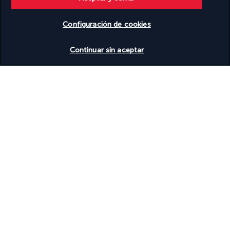
Tumbonas de playa
Té o café en las zonas comunes
Vela en las instalaciones
Configuración de cookies
Visitas en barco en las instalaciones
Ver disponibilidad
Vóleibol en las instalaciones
Continuar sin aceptar
Vóley playa en las instalaciones
Wifi gratis
Windsurf en las instalaciones
Yoga de playa en las instalaciones
Zona de juegos en las instalaciones
Área para parrillas
Tu fórmula
Descubra el destino
Información útil