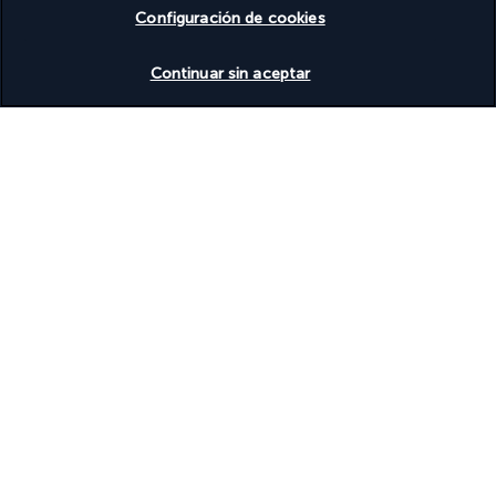
Configuración de cookies
Basado en
954
opiniones
Ver disponibilidad
Continuar sin aceptar
Nuestros expertos te acompañan
(+34) 936288731
De lunes a viernes de 10:00 a 20:00
costo de una llamada local
Referencia del producto: 6960
Lo mejor de los viajes al mejor precio