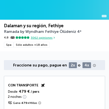
Dalaman y su región, Fethiye
Ramada by Wyndham Fethiye Ölüdeniz
4
*
4,8
3062
opiniones
Spa
Sólo adultos +18 años
Fraccione su pago, pague en
2x
o
4x
CON TRANSPORTE
479 €
Desde
/ pers
2 noches
Gana
479
+
Millas