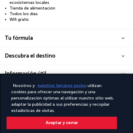
ecosistemas locales
Tienda de alimentación
Todos los días
Wifi gratis
Tu fórmula
Descubra el destino
Información útil
Nosotros y
nuestros terceros socios
utilizan
cookies para ofrecer una navegación y una
personalización óptimas al utilizar nuestro sitio web,
adaptar la publicidad a sus preferencias y recopilar
Turkish Airlines Holidays
estadísticas de visitas.
Calificado
4,2
/ 5
Aceptar y cerrar