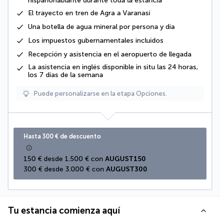
hispanohablante durante toda la estancia
El
trayecto
en tren de Agra a Varanasi
Una
botella de agua mineral
por persona y día
Los
impuestos gubernamentales
incluidos
Recepción y asistencia en el aeropuerto de llegada
La asistencia en inglés disponible in situ las 24 horas,
los 7 días de la semana
Puede personalizarse en la etapa Opciones.
Hasta 300 € de descuento
150 € desde 1.500 € con 
AUGUST150
300 € desde 3.000 € con 
AUGUST300
Tu estancia comienza aquí