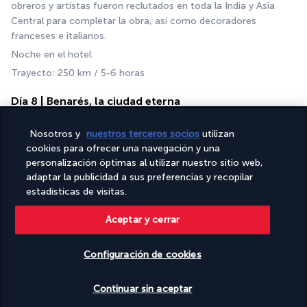
obreros y artistas fueron reclutados en toda la India y Asia 
Central para completar la obra, así como decoradores 
franceses e italianos.
Noche en el hotel.
Trayecto: 250 km / 5-6 horas
Día 8 | Benarés, la ciudad eterna
Nosotros y
nuestros terceros socios
utilizan
cookies para ofrecer una navegación y una
personalización óptimas al utilizar nuestro sitio web,
adaptar la publicidad a sus preferencias y recopilar
estadísticas de visitas.
Aceptar y cerrar
Temprano por la mañana, traslado a la estación de tren de 
Agra para tomar el tren con destino a Varanasi. Llegada a 
Configuración de cookies
Benarés por la tarde, recepción por parte de nuestro 
corresponsal y traslado al hotel.
Ver disponibilidad
Continuar sin aceptar
Benarés, ciudad eterna y sagrada, es uno de los lugares de 