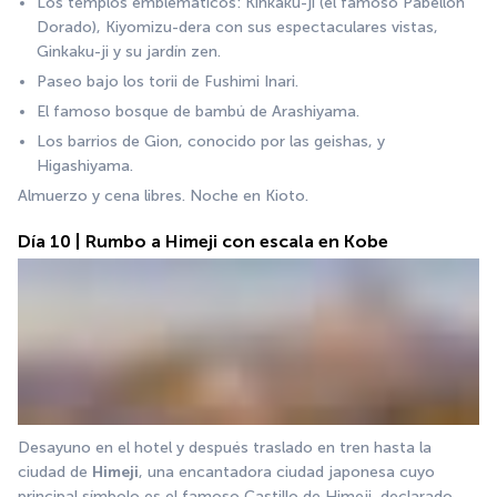
Los templos emblemáticos: Kinkaku-ji (el famoso Pabellón 
Dorado), Kiyomizu-dera con sus espectaculares vistas, 
Ginkaku-ji y su jardín zen.
Paseo bajo los torii de Fushimi Inari.
El famoso bosque de bambú de Arashiyama.
Los barrios de Gion, conocido por las geishas, y 
Higashiyama.
Almuerzo y cena libres. Noche en Kioto.
Día 10 | Rumbo a Himeji con escala en Kobe
Desayuno en el hotel y después traslado en tren hasta la 
ciudad de 
Himeji
, una encantadora ciudad japonesa cuyo 
principal símbolo es el famoso Castillo de Himeji, declarado 