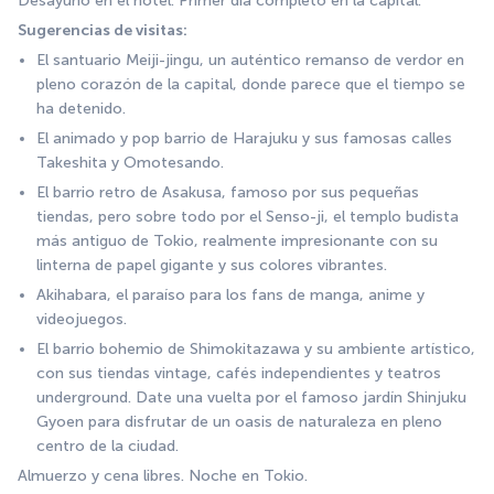
Desayuno en el hotel. Primer día completo en la capital.
Sugerencias de visitas:
El santuario Meiji-jingu, un auténtico remanso de verdor en 
pleno corazón de la capital, donde parece que el tiempo se 
ha detenido.
El animado y pop barrio de Harajuku y sus famosas calles 
Takeshita y Omotesando.
El barrio retro de Asakusa, famoso por sus pequeñas 
tiendas, pero sobre todo por el Senso-ji, el templo budista 
más antiguo de Tokio, realmente impresionante con su 
linterna de papel gigante y sus colores vibrantes.
Akihabara, el paraíso para los fans de manga, anime y 
videojuegos.
El barrio bohemio de Shimokitazawa y su ambiente artístico, 
con sus tiendas vintage, cafés independientes y teatros 
underground. Date una vuelta por el famoso jardín Shinjuku 
Gyoen para disfrutar de un oasis de naturaleza en pleno 
centro de la ciudad.
Almuerzo y cena libres. Noche en Tokio.