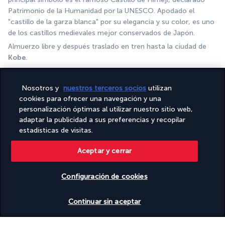
Patrimonio de la Humanidad por la UNESCO. Apodado el 
"castillo de la garza blanca" por su elegancia y su color, es uno 
de los castillos medievales mejor conservados de Japón.
Almuerzo libre y después traslado en tren hasta la ciudad de 
Kobe
.
La ciudad de Kobe es una gran ciudad portuaria japonesa 
situada entre el mar y las montañas. Es famosa por su 
Nosotros y
nuestros terceros socios
utilizan
imprescindible carne de Kobe, conocida en todo el mundo por 
cookies para ofrecer una navegación y una
su ternura y su sabor excepcional. En cuanto a paisajes, Kobe 
personalización óptimas al utilizar nuestro sitio web,
ofrece un bonito contraste entre el puerto moderno, 
adaptar la publicidad a sus preferencias y recopilar
dominado por la Torre del Puerto de Kobe, y las montañas 
estadísticas de visitas.
cercanas como el monte Rokko, que ofrecen unas vistas 
magníficas de la bahía.
Aceptar y cerrar
Cena libre. Noche en Kobe.
Configuración de cookies
Día 11 | Rumbo a la imprescindible Osaka
Ver disponibilidad
Continuar sin aceptar