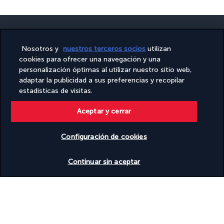
Nosotros y
nuestros terceros socios
utilizan
cookies para ofrecer una navegación y una
PAGO SEGURO
personalización óptimas al utilizar nuestro sitio web,
adaptar la publicidad a sus preferencias y recopilar
estadísticas de visitas.
Aceptar y cerrar
Configuración de cookies
Ver disponibilidad
SÍGUENOS
Continuar sin aceptar
CONTÁCTANOS