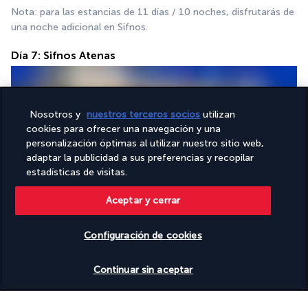
Nota: para las estancias de 11 días / 10 noches, disfrutarás de 
una noche adicional en Sifnos.
Día 7: Sifnos Atenas
Nosotros y
nuestros terceros socios
utilizan
cookies para ofrecer una navegación y una
personalización óptimas al utilizar nuestro sitio web,
adaptar la publicidad a sus preferencias y recopilar
estadísticas de visitas.
Desayuno, 
Aceptar y cerrar
Traslado al puerto de Sifnos para embarcar en tu ferry a 
Atenas. 
Configuración de cookies
Travesía y llegada a Atenas. 
Traslado a tu hotel y alojamiento
Ver disponibilidad
Continuar sin aceptar
Día 8: Salida de Atenas