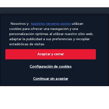
Nosotros y
nuestros terceros socios
utilizan
cookies para ofrecer una navegación y una
PAGO SEGURO
personalización óptimas al utilizar nuestro sitio web,
adaptar la publicidad a sus preferencias y recopilar
estadísticas de visitas.
Aceptar y cerrar
Configuración de cookies
Ver disponibilidad
SÍGUENOS
Continuar sin aceptar
CONTÁCTANOS