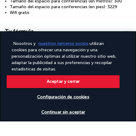
Tamaño del espacio para conferencias (en metros): 300
Tamaño del espacio para conferencias (en pies): 3229
Wifi gratis
Tu fórmula
Nosotros y
nuestros terceros socios
utilizan
Descubra el destino
cookies para ofrecer una navegación y una
personalización óptimas al utilizar nuestro sitio web,
adaptar la publicidad a sus preferencias y recopilar
Información útil
estadísticas de visitas.
Aceptar y cerrar
Configuración de cookies
Turkish Airlines Holidays
Ver disponibilidad
Continuar sin aceptar
Calificado
4,2
/ 5