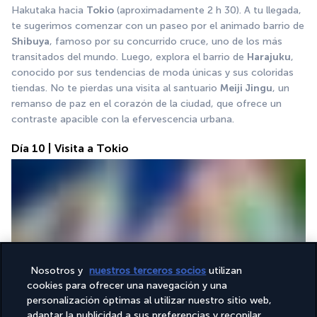
Hakutaka hacia 
Tokio
 (aproximadamente 2 h 30). A tu llegada, 
te sugerimos comenzar con un paseo por el animado barrio de 
Shibuya
, famoso por su concurrido cruce, uno de los más 
transitados del mundo. Luego, explora el barrio de 
Harajuku
, 
conocido por sus tendencias de moda únicas y sus coloridas 
tiendas. No te pierdas una visita al santuario 
Meiji Jingu
, un 
remanso de paz en el corazón de la ciudad, que ofrece un 
contraste apacible con la efervescencia urbana.
Día 10 | Visita a Tokio
Nosotros y
nuestros terceros socios
utilizan
Después del desayuno, sal a descubrir los imprescindibles de
cookies para ofrecer una navegación y una
Tokio
. Te sugerimos comenzar por 
Asakusa
 y su templo 
personalización óptimas al utilizar nuestro sitio web,
Senso-ji, un lugar emblemático de la tradición japonesa. 
adaptar la publicidad a sus preferencias y recopilar