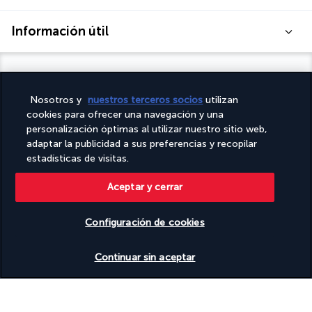
Información útil
Nosotros y
nuestros terceros socios
utilizan
Turkish Airlines Holidays
cookies para ofrecer una navegación y una
personalización óptimas al utilizar nuestro sitio web,
Calificado
4,2
/ 5
adaptar la publicidad a sus preferencias y recopilar
estadísticas de visitas.
Aceptar y cerrar
Basado en
950
opiniones
Configuración de cookies
Ver disponibilidad
Continuar sin aceptar
Nuestros expertos te acompañan