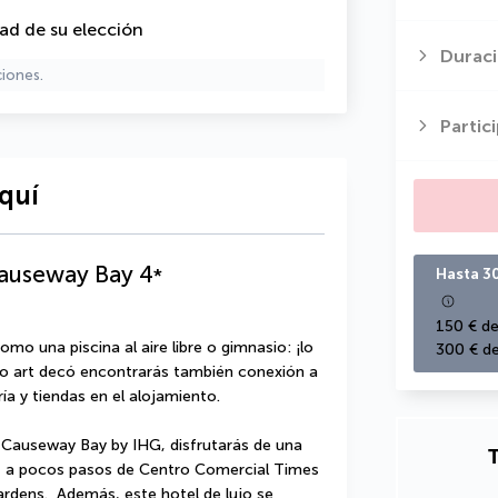
dad de su elección
Duraci
ciones.
Partic
quí
auseway Bay
4
*
Hasta 3
150 € de
mo una piscina al aire libre o gimnasio: ¡lo 
300 € de
lo art decó encontrarás también conexión a 
ría y tiendas en el alojamiento.
Causeway Bay by IHG, disfrutarás de una 
T
, a pocos pasos de Centro Comercial Times 
rdens.  Además, este hotel de lujo se 