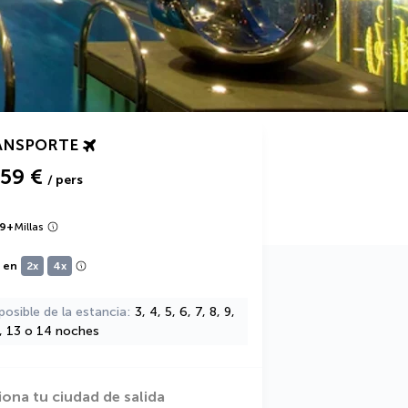
ANSPORTE
159 €
/ pers
9
+
Millas
e en
2x
4x
posible de la estancia
3, 4, 5, 6, 7, 8, 9,
2, 13 o 14 noches
iona tu ciudad de salida