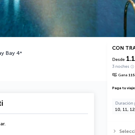
CON TR
y Bay
4
*
1.
Desde
3 noches
Gana
115
Paga tu viaj
i
Duración 
10, 11, 1
ar.
Selecc