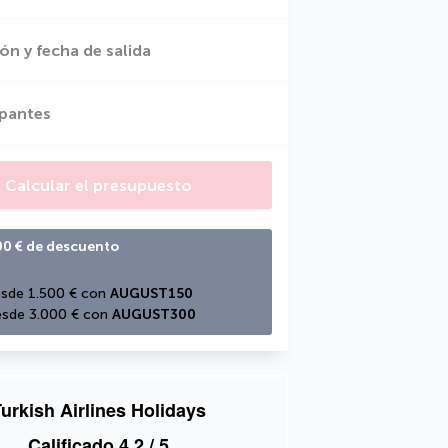
ón y fecha de salida
ipantes
Calcular el presupuesto
00 € de descuento
sde 1.500 € con 
AUGUST150
sde 3.000 € con 
AUGUST300
urkish Airlines Holidays
Calificado
4,2
/ 5