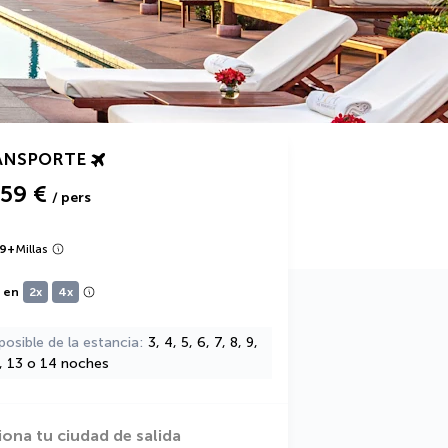
ANSPORTE
159 €
/ pers
9
+
Millas
e en
2x
4x
posible de la estancia
3, 4, 5, 6, 7, 8, 9,
2, 13 o 14 noches
iona tu ciudad de salida