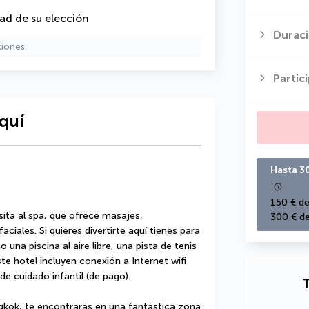
dad de su elección
Duraci
ciones.
Partic
quí
Hasta 3
150 € de
sita al spa, que ofrece masajes, 
300 € de
iales. Si quieres divertirte aquí tienes para 
una piscina al aire libre, una pista de tenis 
ste hotel incluyen conexión a Internet wifi 
 de cuidado infantil (de pago).
T
gkok, te encontrarás en una fantástica zona 