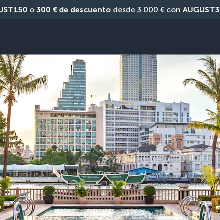
UST150
 o 
300 € de descuento
 desde 3.000 € con 
AUGUST3