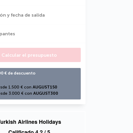
ón y fecha de salida
ipantes
Calcular el presupuesto
00 € de descuento
sde 1.500 € con 
AUGUST150
sde 3.000 € con 
AUGUST300
urkish Airlines Holidays
Calificado
4,2
/ 5