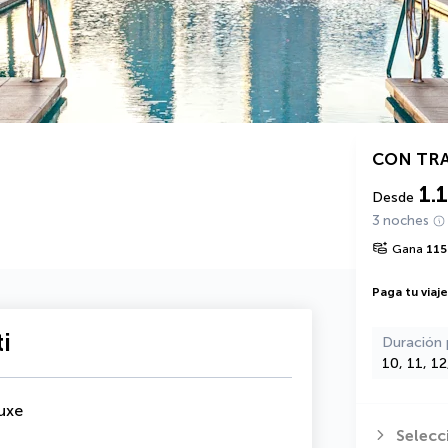
CON TR
1.
Desde
3 noches
Gana
115
Paga tu viaj
i
Duración 
10, 11, 1
uxe
Selecc