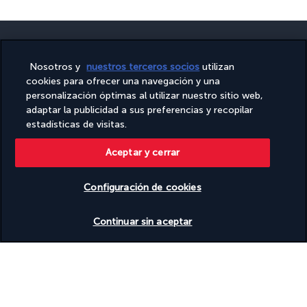
Nosotros y
nuestros terceros socios
utilizan
cookies para ofrecer una navegación y una
PAGO SEGURO
personalización óptimas al utilizar nuestro sitio web,
adaptar la publicidad a sus preferencias y recopilar
estadísticas de visitas.
Aceptar y cerrar
Configuración de cookies
Ver disponibilidad
SÍGUENOS
Continuar sin aceptar
CONTÁCTANOS