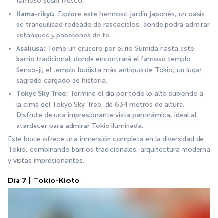
famoso sushi fresco.
Hama-rikyū
: Explore este hermoso jardín japonés, un oasis 
de tranquilidad rodeado de rascacielos, donde podrá admirar 
estanques y pabellones de té.
Asakusa
: Tome un crucero por el río Sumida hasta este 
barrio tradicional, donde encontrará el famoso templo 
Sensō-ji, el templo budista más antiguo de Tokio, un lugar 
sagrado cargado de historia.
Tokyo Sky Tree
: Termine el día por todo lo alto subiendo a 
la cima del Tokyo Sky Tree, de 634 metros de altura. 
Disfrute de una impresionante vista panorámica, ideal al 
atardecer para admirar Tokio iluminada.
Este bucle ofrece una inmersión completa en la diversidad de 
Tokio, combinando barrios tradicionales, arquitectura moderna 
y vistas impresionantes.
Día 7 | Tokio-Kioto