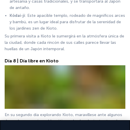
artesanía y casas tradicionales, y se transportará al Japón 
de antaño.
Kôdai-ji
: Este apacible templo, rodeado de magníficos arces 
y bambú, es un lugar ideal para disfrutar de la serenidad de 
los jardines zen de Kioto.
Su primera visita a Kioto le sumergirá en la atmósfera única de 
la ciudad, donde cada rincón de sus calles parece llevar las 
huellas de un Japón intemporal.
Día 8 | Día libre en Kioto
En su segundo día explorando Kioto, maravíllese ante algunos 
de sus lugares más emblemáticos, desde relucientes templos 
hasta serenos jardines.