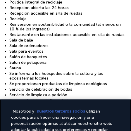
Política integral de reciclaje
Recepción abierta las 24 horas
Recepción accesible en silla de ruedas
Reciclaje
Reinversión en sostenibilidad o la comunidad (al menos un
10 % de los ingresos)
Restaurante en las instalaciones accesible en silla de ruedas
Sala de baile
Sala de ordenadores
Sala para eventos
Salón de banquetes
Salón de peluquería
Sauna
Se informa a los huéspedes sobre la cultura y los
ecosistemas locales
Se proporcionan productos de limpieza ecológicos
Servicio de celebración de bodas
Servicio de limpieza a petición
Servicio de tintorería/lavandería
Servicios de conserjería
Nosotros y
nuestros terceros socios
utilizan
Sillas de ruedas disponibles en las instalaciones
Solo hay duchas con uso eficiente del agua
cookies para ofrecer una navegación y una
Solo hay tazas reutilizables
personalización óptimas al utilizar nuestro sitio web,
Solo hay utensilios de cocina reutilizables
adaptar la publicidad a sus preferencias y recopilar