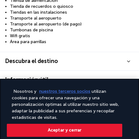
Tienda de alimentación
Tienda de recuerdos o quiosco
Tiendas en las instalaciones
Transporte al aeropuerto
Transporte al aeropuerto (de pago)
Tumbonas de piscina
Wifi gratis
Área para parrillas
Descubra el destino
Información útil
Nosotros y
nuestros terceros socios
utilizan
cookies para ofrecer una navegación y una
personalización óptimas al utilizar nuestro sitio web,
adaptar la publicidad a sus preferencias y recopilar
Turkish Airlines Holidays
estadísticas de visitas.
Calificado
4,2
/ 5
Aceptar y cerrar