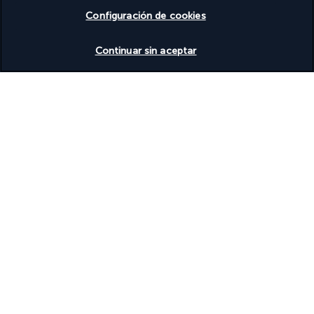
Configuración de cookies
Basado en
945
opiniones
Ver disponibilidad
Continuar sin aceptar
Nuestros expertos te acompañan
(+34) 936288731
De lunes a viernes de 10:00 a 20:00
costo de una llamada local
Referencia del producto: 380444
Lo mejor de los viajes al mejor precio