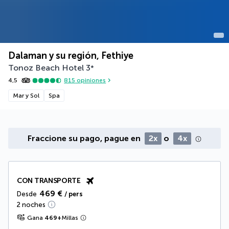
Dalaman y su región, Fethiye
Tonoz Beach Hotel
3
*
4,5
815
opiniones
Mar y Sol
Spa
Fraccione su pago, pague en
2x
o
4x
CON TRANSPORTE
469 €
Desde
/ pers
2 noches
Gana
469
+
Millas