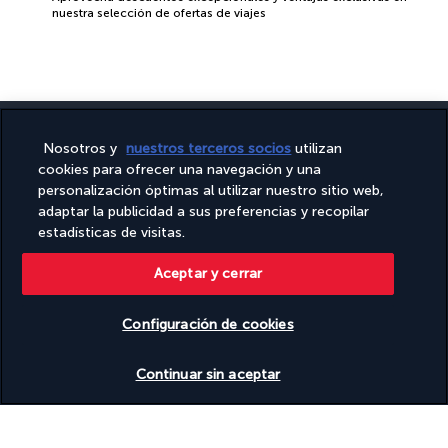
nuestra selección de ofertas de viajes
Nosotros y
nuestros terceros socios
utilizan
cookies para ofrecer una navegación y una
personalización óptimas al utilizar nuestro sitio web,
PAGO SEGURO
adaptar la publicidad a sus preferencias y recopilar
estadísticas de visitas.
Aceptar y cerrar
Configuración de cookies
Ver disponibilidad
Continuar sin aceptar
SÍGUENOS