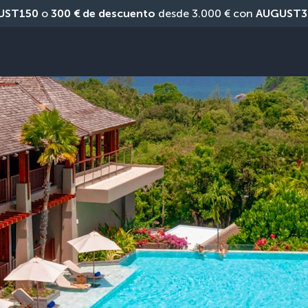
UST150
 o 
300 € de descuento
 desde 3.000 € con 
AUGUST3