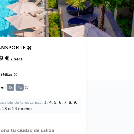
ANSPORTE
9 €
/ pers
9
+
Millas
e en
2x
4x
posible de la estancia
3, 4, 5, 6, 7, 8, 9,
2, 13 o 14 noches
iona tu ciudad de salida