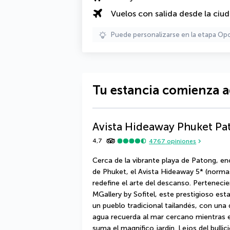
Vuelos con salida desde la ciu
Puede personalizarse en la etapa Op
Tu estancia comienza a
Avista Hideaway Phuket Pa
4,7
4767
opiniones
Cerca de la vibrante playa de Patong, enc
de Phuket, el Avista Hideaway 5* (normas 
redefine el arte del descanso. Perteneci
MGallery by Sofitel, este prestigioso esta
un pueblo tradicional tailandés, con una
agua recuerda al mar cercano mientras e
suma el magnífico jardín. Lejos del bullic