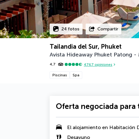
24 fotos
Compartir
Tailandia del Sur, Phuket
Avista Hideaway Phuket Patong -
4,7
4767
opiniones
Piscinas
Spa
Oferta negociada para t
El alojamiento en
Habitación D
Desayuno