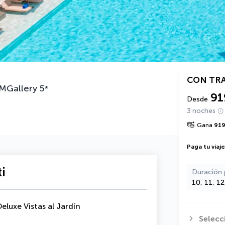
CON TR
 MGallery
5
*
91
Desde
3 noches
Gana
91
Paga tu viaj
i
Duración 
10, 11, 1
eluxe Vistas al Jardín
Selecc