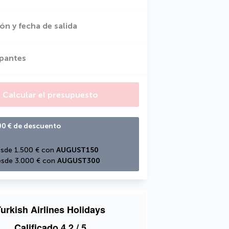
ón y fecha de salida
ipantes
Calcular el presupuesto
00 € de descuento
sde 1.500 € con 
AUGUST150
sde 3.000 € con 
AUGUST300
urkish Airlines Holidays
Calificado
4,2
/ 5