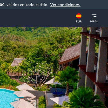
00
, válidos en todo el sitio. 
Ver condiciones.
Menú
EUR