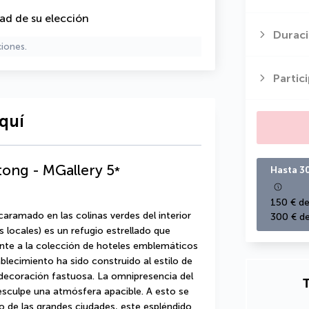
dad de su elección
Duraci
ciones.
Partic
quí
tong - MGallery
5
*
Hasta 3
150 € de
aramado en las colinas verdes del interior 
300 € de
locales) es un refugio estrellado que 
ente a la colección de hoteles emblemáticos 
blecimiento ha sido construido al estilo de 
 decoración fastuosa. La omnipresencia del 
T
sculpe una atmósfera apacible. A esto se 
io de las grandes ciudades, este espléndido 