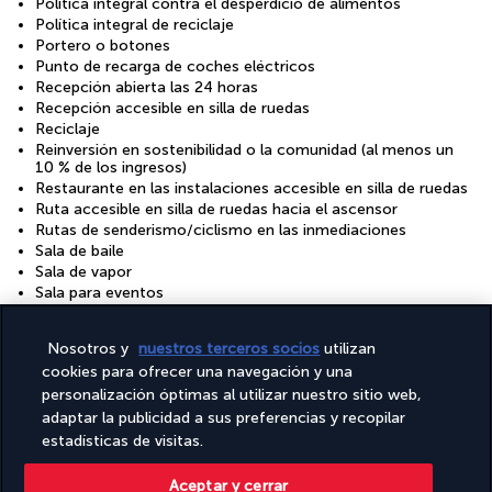
Política integral contra el desperdicio de alimentos
Política integral de reciclaje
Portero o botones
Punto de recarga de coches eléctricos
Recepción abierta las 24 horas
Recepción accesible en silla de ruedas
Reciclaje
Reinversión en sostenibilidad o la comunidad (al menos un
10 % de los ingresos)
Restaurante en las instalaciones accesible en silla de ruedas
Ruta accesible en silla de ruedas hacia el ascensor
Rutas de senderismo/ciclismo en las inmediaciones
Sala de baile
Sala de vapor
Sala para eventos
Salón de banquetes
Salón de peluquería
Nosotros y
nuestros terceros socios
utilizan
Sauna
cookies para ofrecer una navegación y una
Se proporcionan productos de limpieza ecológicos
personalización óptimas al utilizar nuestro sitio web,
Servicio de aparcacoches (de pago)
adaptar la publicidad a sus preferencias y recopilar
Servicio de celebración de bodas
Servicio de limpieza a petición
estadísticas de visitas.
Servicio de limusina o coche con chófer disponible
Servicio de tintorería/lavandería
Aceptar y cerrar