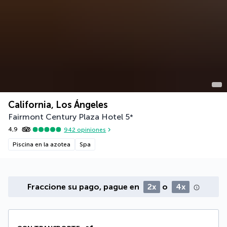
California, Los Ángeles
Fairmont Century Plaza Hotel
5
*
4,9
942
opiniones
Piscina en la azotea
Spa
Fraccione su pago, pague en
2x
o
4x