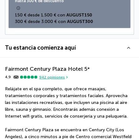
Hasta 300 € de descuento
150 € desde 1.500 € con 
AUGUST150
300 € desde 3.000 € con 
AUGUST300
Tu estancia comienza aquí
Fairmont Century Plaza Hotel
5
*
4,9
942
opiniones
Relájate en el spa completo, que ofrece masajes, 
tratamientos corporales y tratamientos faciales. Aprovecha 
las instalaciones recreativas, que incluyen una piscina al aire 
libre, sauna y gimnasio. Encontrarás además conexión a 
Internet wifi gratis, servicios de conserjería y una peluquería.
Fairmont Century Plaza se encuentra en Century City (Los 
Ángeles), a cinco minutos a pie de Centro comercial Westfield 