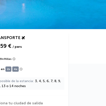
ANSPORTE
859 €
/ pers
59
+
Millas
e en
2x
4x
posible de la estancia
3, 4, 5, 6, 7, 8, 9,
2, 13 o 14 noches
iona tu ciudad de salida