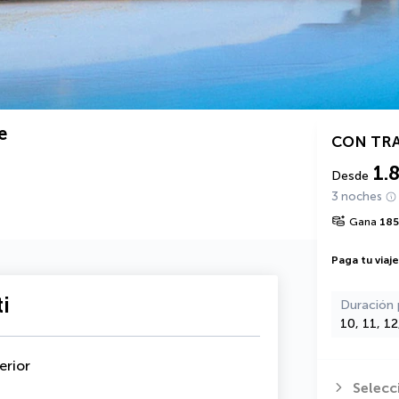
e
CON TR
1.
Desde
3 noches
Gana
18
Paga tu viaj
i
Duración 
10, 11, 1
erior
Selecc