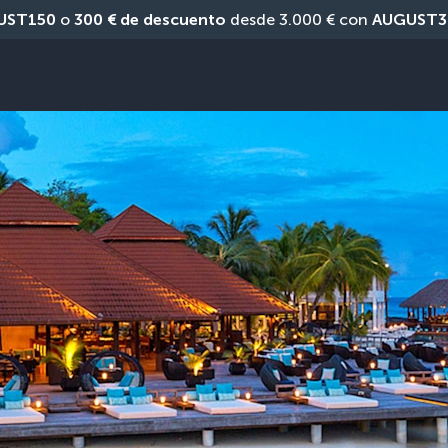
UST150
 o 
300 € de descuento
 desde 3.000 € con 
AUGUST3