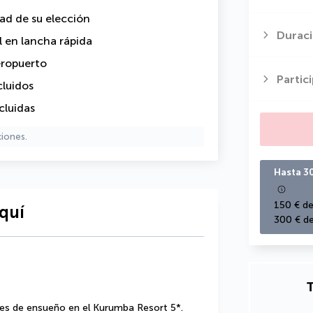
dad de su elección
Duraci
l en lancha rápida
eropuerto
Partic
cluidos
cluidas
ciones.
Hasta 3
150 € de
quí
300 € de
T
nes de ensueño en el Kurumba Resort 5*. 