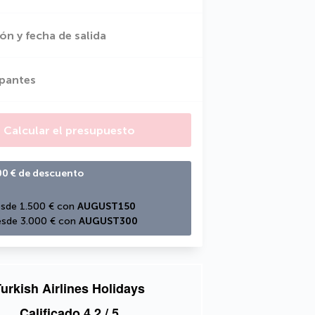
ón y fecha de salida
ipantes
Calcular el presupuesto
00 € de descuento
sde 1.500 € con 
AUGUST150
sde 3.000 € con 
AUGUST300
urkish Airlines Holidays
Calificado
4,2
/ 5