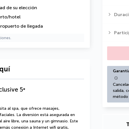
dad de su elección
Duraci
erto/hotel
eropuerto de llegada
Partic
ciones.
quí
Garantí
Cancelac
clusive
5
*
salida, 
método d
sita al spa, que ofrece masajes, 
aciales. La diversión está asegurada en 
 aire libre, una sauna y un gimnasio. Este 
T
más conexión a Internet wifi gratis, 