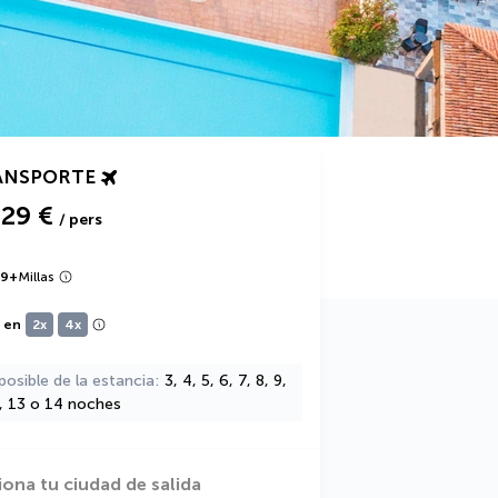
ANSPORTE
729 €
/ pers
29
+
Millas
e en
2x
4x
posible de la estancia
3, 4, 5, 6, 7, 8, 9,
2, 13 o 14 noches
iona tu ciudad de salida