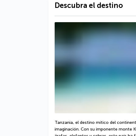
Descubra el destino
Tanzania, el destino mítico del continent
imaginación. Con su imponente monte Kil
jirafas, elefantes y cebras, este país h