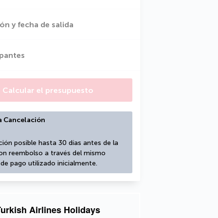
ón y fecha de salida
ipantes
Calcular el presupuesto
a Cancelación
ión posible hasta 30 días antes de la 
con reembolso a través del mismo 
e pago utilizado inicialmente.
urkish Airlines Holidays