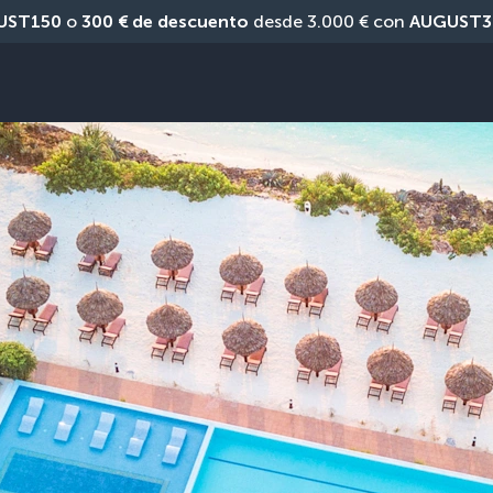
UST150
 o 
300 € de descuento
 desde 3.000 € con 
AUGUST3