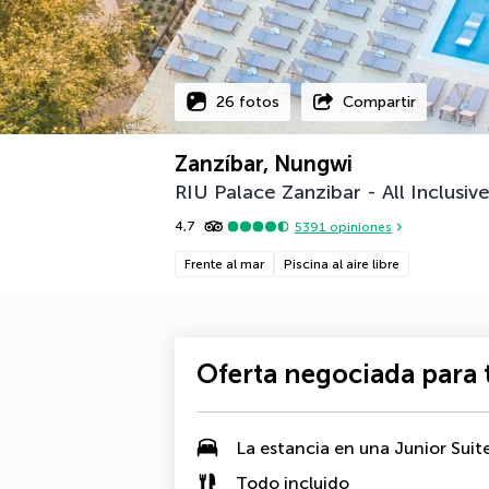
26 fotos
Compartir
Zanzíbar, Nungwi
RIU Palace Zanzibar - All Inclusiv
4,7
5391
opiniones
Frente al mar
Piscina al aire libre
Oferta negociada para t
La estancia en una Junior Suite
Todo incluido