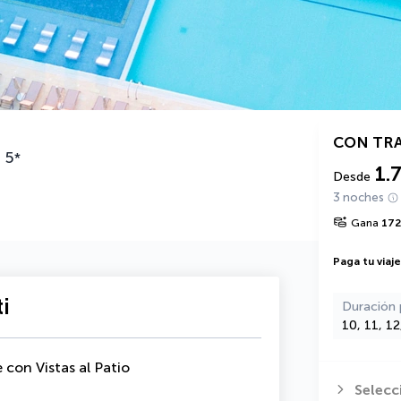
CON TR
e
5
*
1.
Desde
3 noches
Gana
17
Paga tu viaj
i
Duración 
10, 11, 1
 con Vistas al Patio
Selecc