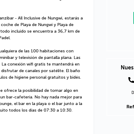
nzibar - All Inclusive de Nungwi, estarás a 
 coche de Playa de Nungwi y Playa de 
odo incluido se encuentra a 36,7 km de 
Padel.
alquiera de las 100 habitaciones con 
nibar y televisión de pantalla plana. Las 
 La conexión wifi gratis te mantendrá en 
Nues
sfrutar de canales por satélite. El baño 
los de higiene personal gratuitos y bidés.
te ofrece la posibilidad de tomar algo en 
D
n bar-cafetería. No hay nada mejor para 
unge, el bar en la playa o el bar junto a la 
Ref
uito todos los días de 07:30 a 10:30.