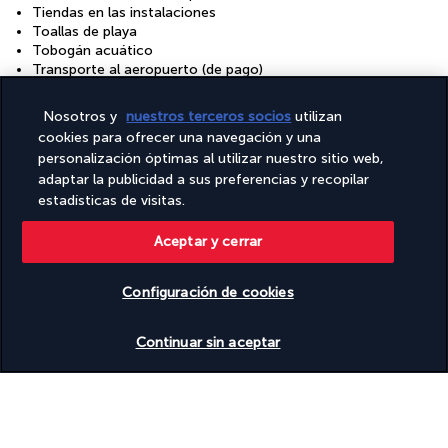
Tiendas en las instalaciones
Toallas de playa
Tobogán acuático
Transporte al aeropuerto (de pago)
Transporte por la zona (de pago)
Tumbonas de piscina
Nosotros y
nuestros terceros socios
utilizan
Té o café en las zonas comunes
cookies para ofrecer una navegación y una
Visitas guiadas y actividades de empresas locales
personalización óptimas al utilizar nuestro sitio web,
Wifi gratis
adaptar la publicidad a sus preferencias y recopilar
Zona de juegos en las instalaciones
estadísticas de visitas.
Aceptar y cerrar
Tu fórmula
Configuración de cookies
Descubra el destino
Ver disponibilidad
Continuar sin aceptar
Información útil