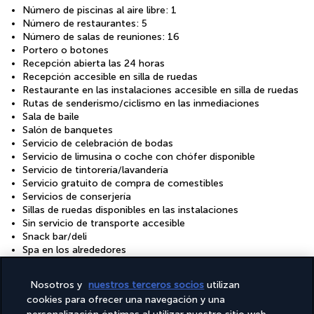
Número de piscinas al aire libre: 1
Número de restaurantes: 5
Número de salas de reuniones: 16
Portero o botones
Recepción abierta las 24 horas
Recepción accesible en silla de ruedas
Restaurante en las instalaciones accesible en silla de ruedas
Rutas de senderismo/ciclismo en las inmediaciones
Sala de baile
Salón de banquetes
Servicio de celebración de bodas
Servicio de limusina o coche con chófer disponible
Servicio de tintorería/lavandería
Servicio gratuito de compra de comestibles
Servicios de conserjería
Sillas de ruedas disponibles en las instalaciones
Sin servicio de transporte accesible
Snack bar/deli
Spa en los alrededores
Tamaño del espacio para conferencias (en metros): 3437
Tamaño del espacio para conferencias (en pies): 36996
Nosotros y
nuestros terceros socios
utilizan
Televisión en las zonas comunes
cookies para ofrecer una navegación y una
Tiendas en las instalaciones