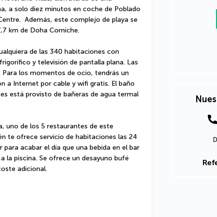
ha, a solo diez minutos en coche de Poblado 
Centre.  Además, este complejo de playa se 
7,7 km de Doha Corniche.
alquiera de las 340 habitaciones con 
gorífico y televisión de pantalla plana. Las 
. Para los momentos de ocio, tendrás un 
 a Internet por cable y wifi gratis. El baño 
es está provisto de bañeras de agua termal 
Nues
, uno de los 5 restaurantes de este 
n te ofrece servicio de habitaciones las 24 
D
 para acabar el día que una bebida en el bar 
o a la piscina. Se ofrece un desayuno bufé 
Ref
oste adicional.