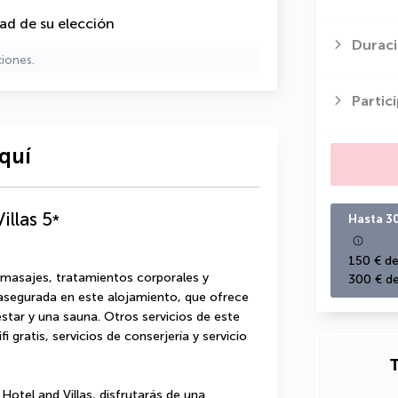
dad de su elección
Duraci
ciones.
Partic
quí
illas
5
*
Hasta 3
150 € de
 masajes, tratamientos corporales y 
300 € de
 asegurada en este alojamiento, que ofrece 
nestar y una sauna. Otros servicios de este 
 gratis, servicios de conserjería y servicio 
T
otel and Villas, disfrutarás de una 