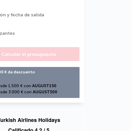
ón y fecha de salida
ipantes
Calcular el presupuesto
00 € de descuento
sde 1.500 € con 
AUGUST150
sde 3.000 € con 
AUGUST300
urkish Airlines Holidays
Calificado
4,2
/ 5