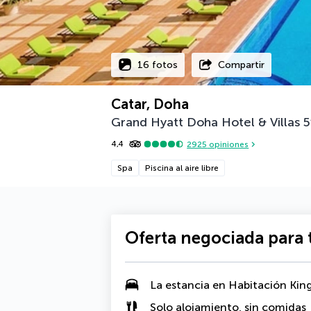
16 fotos
Compartir
Catar, Doha
Grand Hyatt Doha Hotel & Villas
5
4,4
2925
opiniones
Spa
Piscina al aire libre
Oferta negociada para t
La estancia en
Habitación King
Solo alojamiento, sin comidas