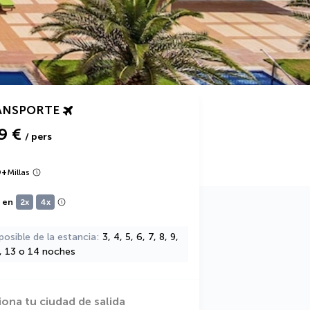
ANSPORTE
9 €
/ pers
9
+
Millas
e en
2x
4x
posible de la estancia
3, 4, 5, 6, 7, 8, 9,
2, 13 o 14 noches
iona tu ciudad de salida