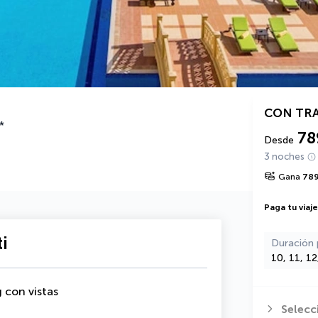
CON TR
*
78
Desde
3 noches
Gana
78
Paga tu viaj
i
Duración 
10, 11, 1
 con vistas
Selecc