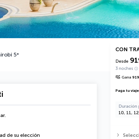
CON TR
irobi
5
*
91
Desde
3 noches
Gana
91
Paga tu viaj
i
Duración 
10, 11, 1
ar.
dad de su elección
Selecc