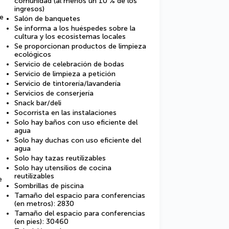
comunidad (al menos un 10 % de los
ingresos)
de
Salón de banquetes
Se informa a los huéspedes sobre la
cultura y los ecosistemas locales
Se proporcionan productos de limpieza
ecológicos
Servicio de celebración de bodas
Servicio de limpieza a petición
Servicio de tintorería/lavandería
Servicios de conserjería
Snack bar/deli
Socorrista en las instalaciones
Solo hay baños con uso eficiente del
agua
Solo hay duchas con uso eficiente del
agua
Solo hay tazas reutilizables
Solo hay utensilios de cocina
reutilizables
e
Sombrillas de piscina
Tamaño del espacio para conferencias
(en metros): 2830
Tamaño del espacio para conferencias
(en pies): 30460