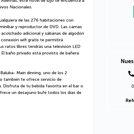
  Además, este hotel de lujo se encuentra a 
hivos Nacionales.
alquiera de las 276 habitaciones con 
minibar y reproductor de DVD. Las camas 
acolchado adicional y sábanas de algodón 
onexión wifi gratis te permitirá 
s ratos libres tendrás una televisión LED 
 El baño privado está provisto de bañera 
Nues
Baluba- Main dinning, uno de los 2 
o también te ofrece servicio de 
 Disfruta de tu bebida favorita en el bar o 
D
 ofrece un desayuno bufé todos los días de 
Ref