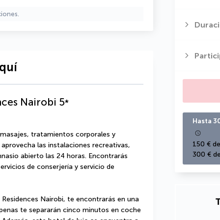
ciones.
Duraci
Partic
quí
ces Nairobi
5
*
Hasta 3
 masajes, tratamientos corporales y 
150 € de
 aprovecha las instalaciones recreativas, 
300 € de
imnasio abierto las 24 horas. Encontrarás 
ervicios de conserjería y servicio de 
 Residences Nairobi, te encontrarás en una 
T
apenas te separarán cinco minutos en coche 