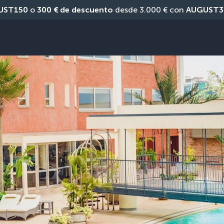
UST150
 o 
300 € de descuento
 desde 3.000 € con 
AUGUST3