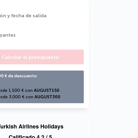
ón y fecha de salida
ipantes
Calcular el presupuesto
00 € de descuento
sde 1.500 € con 
AUGUST150
sde 3.000 € con 
AUGUST300
urkish Airlines Holidays
Calificado
4,2
/ 5