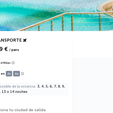
ANSPORTE
9 €
/ pers
9
+
Millas
e en
2x
4x
posible de la estancia
3, 4, 5, 6, 7, 8, 9,
2, 13 o 14 noches
iona tu ciudad de salida