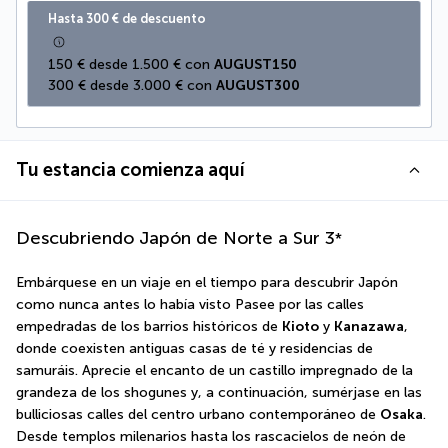
Hasta 300 € de descuento
150 € desde 1.500 € con 
AUGUST150
300 € desde 3.000 € con 
AUGUST300
Tu estancia comienza aquí
Descubriendo Japón de Norte a Sur
3
*
Embárquese en un viaje en el tiempo para descubrir Japón 
como nunca antes lo había visto Pasee por las calles 
empedradas de los barrios históricos de 
Kioto
 y 
Kanazawa
, 
donde coexisten antiguas casas de té y residencias de 
samuráis. Aprecie el encanto de un castillo impregnado de la 
grandeza de los shogunes y, a continuación, sumérjase en las 
bulliciosas calles del centro urbano contemporáneo de 
Osaka
. 
Desde templos milenarios hasta los rascacielos de neón de 