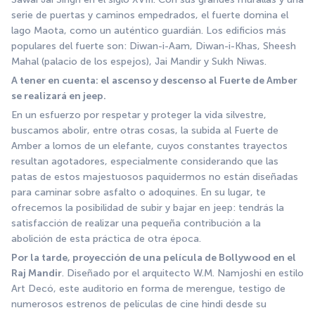
serie de puertas y caminos empedrados, el fuerte domina el 
lago Maota, como un auténtico guardián. Los edificios más 
populares del fuerte son: Diwan-i-Aam, Diwan-i-Khas, Sheesh 
Mahal (palacio de los espejos), Jai Mandir y Sukh Niwas. 
A tener en cuenta: el ascenso y descenso al Fuerte de Amber 
se realizará en jeep.
En un esfuerzo por respetar y proteger la vida silvestre, 
buscamos abolir, entre otras cosas, la subida al Fuerte de 
Amber a lomos de un elefante, cuyos constantes trayectos 
resultan agotadores, especialmente considerando que las 
patas de estos majestuosos paquidermos no están diseñadas 
para caminar sobre asfalto o adoquines. En su lugar, te 
ofrecemos la posibilidad de subir y bajar en jeep: tendrás la 
satisfacción de realizar una pequeña contribución a la 
abolición de esta práctica de otra época.
Por la tarde, proyección de una película de Bollywood en el 
Raj Mandir
. Diseñado por el arquitecto W.M. Namjoshi en estilo 
Art Decó, este auditorio en forma de merengue, testigo de 
numerosos estrenos de películas de cine hindi desde su 