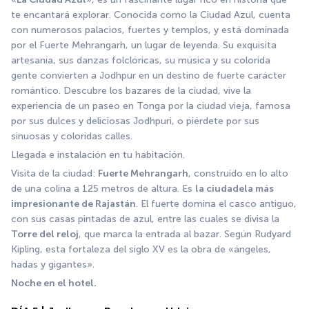
te encantará explorar. Conocida como la Ciudad Azul, cuenta 
con numerosos palacios, fuertes y templos, y está dominada 
por el Fuerte Mehrangarh, un lugar de leyenda. Su exquisita 
artesanía, sus danzas folclóricas, su música y su colorida 
gente convierten a Jodhpur en un destino de fuerte carácter 
romántico. Descubre los bazares de la ciudad, vive la 
experiencia de un paseo en Tonga por la ciudad vieja, famosa 
por sus dulces y deliciosas Jodhpuri, o piérdete por sus 
sinuosas y coloridas calles.
Llegada e instalación en tu habitación. 
Visita de la ciudad: 
Fuerte Mehrangarh
, construido en lo alto 
de una colina a 125 metros de altura. Es 
la ciudadela más 
impresionante de Rajastán
. El fuerte domina el casco antiguo, 
con sus casas pintadas de azul, entre las cuales se divisa la 
Torre del reloj
, que marca la entrada al bazar. Según Rudyard 
Kipling, esta fortaleza del siglo XV es la obra de «ángeles, 
hadas y gigantes».
Noche en el hotel.