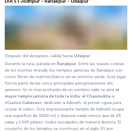
DÍA 5 | Jodhpur - Ranakpur - Udaipur
Después del desayuno, salida hacia 
Udaipur
. 
Durante la ruta, parada en 
Ranakpur
. Entre las suaves colinas 
de los montes Aravalli, los templos jainistas de Ranakpur son 
como flores de mármol blanco en un entorno verde. Este lugar 
forma parte de las cinco principales peregrinaciones del 
jainismo. En lo más profundo de un sombrío valle se alza 
el 
mayor templo jainista de toda la India: el Chaumukha
o 
«Cuatro Cabezas»
, dedicado a Adinath, el primer «guía para 
cruzar el vado». Este impresionante templo de Adinath ocupa 
una superficie de 3600 m2 y dispone nada menos que de 29 
salas y 1440 pilares, todos esculpidos de manera distinta. El 
conjunto de los templos se construyó en el siglo XV por 