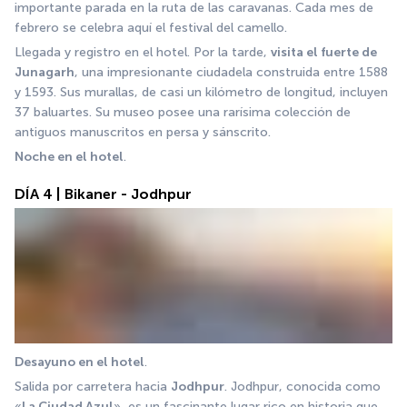
importante parada en la ruta de las caravanas. Cada mes de 
febrero se celebra aquí el festival del camello. 
Llegada y registro en el hotel. Por la tarde, 
visita el fuerte de 
Junagarh
, una impresionante ciudadela construida entre 1588 
y 1593. Sus murallas, de casi un kilómetro de longitud, incluyen 
37 baluartes. Su museo posee una rarísima colección de 
antiguos manuscritos en persa y sánscrito. 
Noche en el hotel
.
DÍA 4 | Bikaner - Jodhpur
Desayuno en el hotel
. 
Salida por carretera hacia 
Jodhpur
. Jodhpur, conocida como 
«
La Ciudad Azul
», es un fascinante lugar rico en historia que 