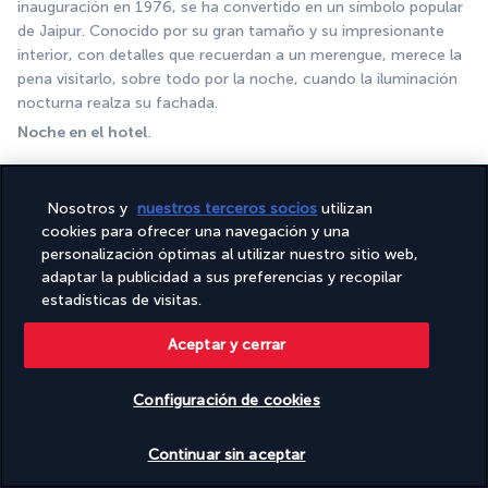
inauguración en 1976, se ha convertido en un símbolo popular 
de Jaipur. Conocido por su gran tamaño y su impresionante 
interior, con detalles que recuerdan a un merengue, merece la 
pena visitarlo, sobre todo por la noche, cuando la iluminación 
nocturna realza su fachada. 
Noche en el hotel
.
DÍA 10 | Jaipur - Fatehpur Sikri - Agra
Nosotros y
nuestros terceros socios
utilizan
cookies para ofrecer una navegación y una
personalización óptimas al utilizar nuestro sitio web,
adaptar la publicidad a sus preferencias y recopilar
estadísticas de visitas.
Aceptar y cerrar
Desayuno en el hotel
. Trayecto por carretera hasta 
Agra
.
Configuración de cookies
Durante la ruta, parada en 
Fatehpur Sikri, la magnífica y 
antigua capital mogola de Akbar el Grande
. Una verdadera 
Ver disponibilidad
Continuar sin aceptar
ciudad fantasma cuyas ruinas aún se encuentran en su estado 
original. No es difícil imaginar cómo era la vida en el fuerte en 