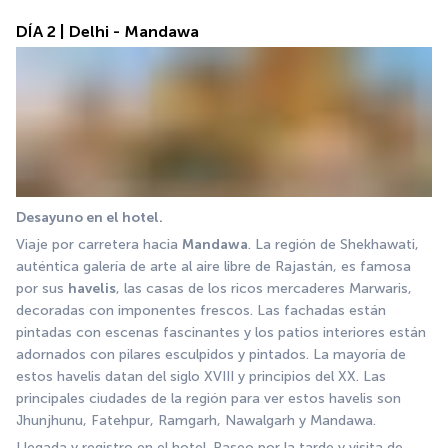
DÍA 2 | Delhi - Mandawa
Desayuno en el hotel.
Viaje por carretera hacia 
Mandawa
. La región de Shekhawati, 
auténtica galería de arte al aire libre de Rajastán, es famosa 
por sus 
havelis
, las casas de los ricos mercaderes Marwaris, 
decoradas con imponentes frescos. Las fachadas están 
pintadas con escenas fascinantes y los patios interiores están 
adornados con pilares esculpidos y pintados. La mayoría de 
estos havelis datan del siglo XVIII y principios del XX. Las 
principales ciudades de la región para ver estos havelis son 
Jhunjhunu, Fatehpur, Ramgarh, Nawalgarh y Mandawa. 
Llegada y registro en el hotel. Paseo por la tarde y visita de 