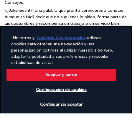
Consejos:
«¡Baksheesh!». Una palabra que pronto aprenderás a conocer. 
Aunque es fácil decir que no a quienes lo piden, forma parte de 
las costumbres y recompensa un trabajo o un servicio bien 
hecho.
Guías:
 Las propinas para los guías nunca están incluidas; se 
Nosotros y
nuestros terceros socios
utilizan
cookies para ofrecer una navegación y una
dejan a la discreción de cada uno.
personalización óptimas al utilizar nuestro sitio web,
Regateo:
 En los zocos y los mercados, el regateo es una 
adaptar la publicidad a sus preferencias y recopilar
práctica habitual. Forma parte de la experiencia y puede 
estadísticas de visitas.
resultar divertido, pero es importante mostrarse respetuoso y 
amable durante la negociación.
Aceptar y cerrar
Religión
: Egipto es un país mayoritariamente musulmán. Los 
visitantes deben respetar los lugares de culto quitándose los 
Configuración de cookies
zapatos antes de entrar en una mezquita y evitando hacer 
fotos donde esté prohibido.
Ver disponibilidad
Continuar sin aceptar
Diferencia horaria
La diferencia horaria entre España y Egipto suele ser de 1 hora. 
Cuando en España rige el horario de invierno (desde finales de 
octubre hasta finales de marzo), Egipto se encuentra en la 