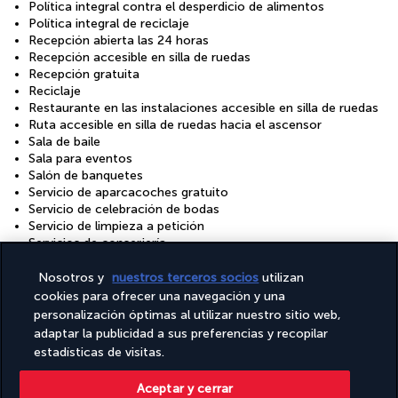
Política integral contra el desperdicio de alimentos
Política integral de reciclaje
Recepción abierta las 24 horas
Recepción accesible en silla de ruedas
Recepción gratuita
Reciclaje
Restaurante en las instalaciones accesible en silla de ruedas
Ruta accesible en silla de ruedas hacia el ascensor
Sala de baile
Sala para eventos
Salón de banquetes
Servicio de aparcacoches gratuito
Servicio de celebración de bodas
Servicio de limpieza a petición
Servicios de conserjería
Sillas de ruedas disponibles en las instalaciones
Sin servicio de transporte accesible
Nosotros y
nuestros terceros socios
utilizan
Sin servicio de transporte desde o hasta el aeropuerto
cookies para ofrecer una navegación y una
accesible
personalización óptimas al utilizar nuestro sitio web,
Solo hay duchas con uso eficiente del agua
adaptar la publicidad a sus preferencias y recopilar
Spa en los alrededores
estadísticas de visitas.
Tamaño del espacio para conferencias (en metros): 351
Tamaño del espacio para conferencias (en pies): 3782
Aceptar y cerrar
Terraza