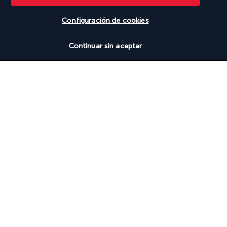
Transporte al aeropuerto (de pago)
Té o café en las zonas comunes
Configuración de cookies
Wifi gratis
Zona de entretenimiento al aire libre
Ver disponibilidad
Continuar sin aceptar
Descubra el destino
Información útil
Turkish Airlines Holidays
Calificado
4,2
/ 5
Basado en
953
opiniones