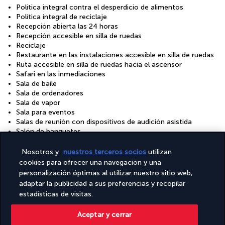
Política integral contra el desperdicio de alimentos
Política integral de reciclaje
Recepción abierta las 24 horas
Recepción accesible en silla de ruedas
Reciclaje
Restaurante en las instalaciones accesible en silla de ruedas
Ruta accesible en silla de ruedas hacia el ascensor
Safari en las inmediaciones
Sala de baile
Sala de ordenadores
Sala de vapor
Sala para eventos
Salas de reunión con dispositivos de audición asistida
Salón de banquetes
Salón de peluquería
Sauna
Nosotros y
nuestros terceros socios
utilizan
Servicio de aparcacoches gratuito
cookies para ofrecer una navegación y una
Servicio de celebración de bodas
personalización óptimas al utilizar nuestro sitio web,
Servicio de limpieza a petición
adaptar la publicidad a sus preferencias y recopilar
Servicio de limusina o coche con chófer disponible
estadísticas de visitas.
Servicio de tintorería/lavandería
Servicio gratuito de compra de comestibles
Aceptar y cerrar
Servicios de conserjería