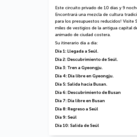
Este circuito privado de 10 días y 9 noche
Encontrará una mezcla de cultura tradici
para los presupuestos reducidos! Visite S
miles de vestigios de la antigua capital d
animado de ciudad costera.
Su itinerario día a día:
Día 1: Llegada a Seúl.
Día 2: Descubrimiento de Seúl.
Día 3: Tren a Gyeongju.
Día 4: Día libre en Gyeongju.
Día 5: Salida hacia Busan.
Día 6: Descubrimiento de Busan
Día 7: Día libre en Busan
Día 8: Regreso a Seúl
Día 9: Seúl
Día 10: Salida de Seúl