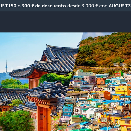
UST150
 o 
300 € de descuento
 desde 3.000 € con 
AUGUST3