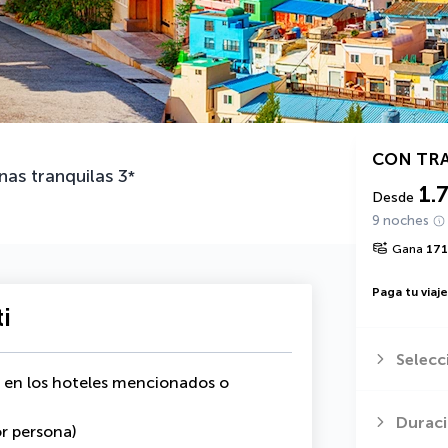
CON TR
nas tranquilas
3
*
1.
Desde
9 noches
Gana
17
Paga tu viaj
i
Selecc
s en los hoteles mencionados o
Duraci
or persona)