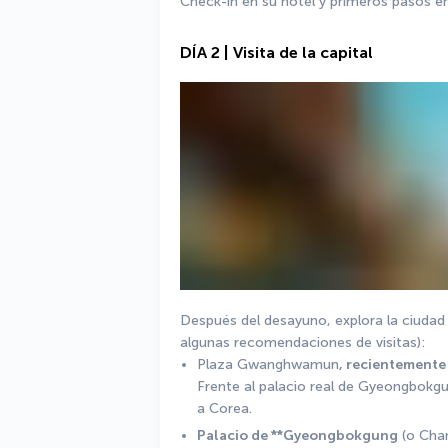
Check-in en su hotel y primeros pasos e
DÍA 2 | Visita de la capital
Después del desayuno, explora la ciudad a
algunas recomendaciones de visitas):
Plaza Gwanghwamun
, recientemente
Frente al palacio real de Gyeongbokgung
a Corea. 
Palacio de **Gyeongbokgung
 (o Cha