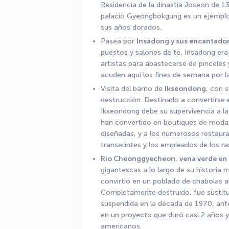
Residencia de la dinastía Joseon de 13
palacio Gyeongbokgung es un ejemplo 
sus años dorados. 
Pasea por 
Insadong y sus encantado
puestos y salones de té, Insadong era 
artistas para abastecerse de pinceles y
acuden aquí los fines de semana por la
Visita del barrio de 
Ikseondong
, con s
destrucción. Destinado a convertirse en
Ikseondong debe su supervivencia a la
han convertido en boutiques de moda 
diseñadas, y a los numerosos restaura
transeúntes y los empleados de los ra
Río Cheonggyecheon
, 
vena verde en
gigantescas a lo largo de su historia 
convirtió en un poblado de chabolas al 
Completamente destruido, fue sustitui
suspendida en la década de 1970, ante
en un proyecto que duró casi 2 años y 
americanos. 