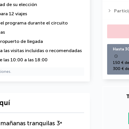
dad de su elección
Partic
ara 12 viajes
 el programa
durante el circuito
ias
eropuerto de llegada
Hasta 3
 las visitas incluidas o recomendadas
 las 10:00 a las 18:00
150 € de
300 € de
ciones.
T
quí
s mañanas tranquilas
3
*