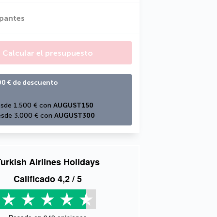
ipantes
Calcular el presupuesto
00 € de descuento
sde 1.500 € con 
AUGUST150
sde 3.000 € con 
AUGUST300
urkish Airlines Holidays
Calificado
4,2
/ 5