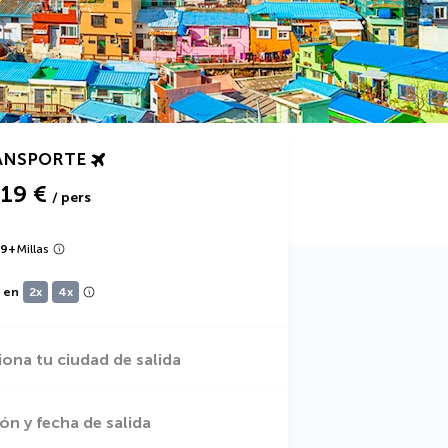
ANSPORTE
719 €
/ pers
19
+
Millas
e en
2x
4x
iona tu ciudad de salida
ón y fecha de salida