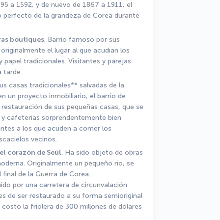
95 a 1592, y de nuevo de 1867 a 1911, el 
perfecto de la grandeza de Corea durante 
ras boutiques
. Barrio famoso por sus 
originalmente el lugar al que acudían los 
 papel tradicionales. Visitantes y parejas 
 tarde. 
us casas tradicionales** salvadas de la 
 un proyecto inmobiliario, el barrio de 
 restauración de sus pequeñas casas, que se 
y cafeterías sorprendentemente bien 
ntes a los que acuden a comer los 
scacielos vecinos. 
 el corazón de Seúl
. Ha sido objeto de obras 
moderna. Originalmente un pequeño río, se 
final de la Guerra de Corea. 
do por una carretera de circunvalación 
s de ser restaurado a su forma semioriginal 
costó la friolera de 300 millones de dólares 