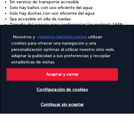
Sin servicio de transporte accesible
Solo hay baños con uso eficiente del agua
Solo hay duchas con uso eficiente del agua
Spa accesible en silla de ruedas
Tamaño del espacio para conferencias (en metros): 1659
Tamaño del espacio para conferencias (en pies): 17857
Televisión en las zonas comunes
Nosotros y
nuestros terceros socios
utilizan
Tienda de alimentación
cookies para ofrecer una navegación y una
Toda la electricidad del alojamiento procede de fuentes
personalización óptimas al utilizar nuestro sitio web,
renovables
adaptar la publicidad a sus preferencias y recopilar
Wifi gratis
estadísticas de visitas.
Aceptar y cerrar
Tu fórmula
Configuración de cookies
Descubra el destino
Ver disponibilidad
Continuar sin aceptar
Información útil