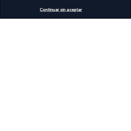
Ver disponibilidad
Continuar sin aceptar
Descubra el destino
Información útil
Turkish Airlines Holidays
Calificado
4,2
/ 5
Basado en
951
opiniones