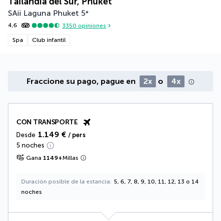
Tailandia del Sur, Phuket
SAii Laguna Phuket
5
*
4,6
3350
opiniones
Spa
Club infantil
Fraccione su pago, pague en
2x
o
4x
CON TRANSPORTE
1.149 €
Desde
/ pers
5 noches
Gana
1149
+
Millas
Duración posible de la estancia
5, 6, 7, 8, 9, 10, 11, 12, 13 o 14
noches