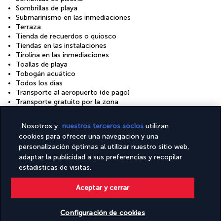
Sombrillas de playa
Submarinismo en las inmediaciones
Terraza
Tienda de recuerdos o quiosco
Tiendas en las instalaciones
Tirolina en las inmediaciones
Toallas de playa
Tobogán acuático
Todos los días
Transporte al aeropuerto (de pago)
Transporte gratuito por la zona
Tumbonas de piscina
Tumbonas de playa
Nosotros y
nuestros terceros socios
utilizan
Visitas en barco en las inmediaciones
cookies para ofrecer una navegación y una
Visitas guiadas y actividades de empresas locales
personalización óptimas al utilizar nuestro sitio web,
Vóley playa en las instalaciones
adaptar la publicidad a sus preferencias y recopilar
Wifi gratis
estadísticas de visitas.
Windsurf en las instalaciones
Zona de juegos en las instalaciones
Área para parrillas
Aceptar y cerrar
Configuración de cookies
Tu fórmula