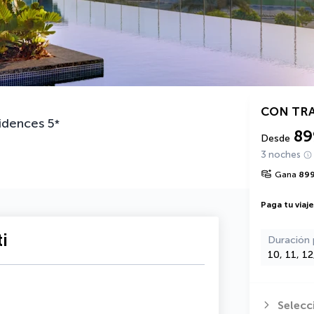
i
CON TR
idences
5
*
89
Desde
3 noches
Gana
89
Paga tu viaj
i
Duración 
10, 11, 1
Selecc