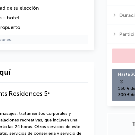
dad de su elección
Duraci
o – hotel
eropuerto
Partic
ciones.
quí
Hasta 3
150 € de
hts Residences
5
*
300 € de
 masajes, tratamientos corporales y 
alaciones recreativas, que incluyen una 
T
erto las 24 horas. Otros servicios de este 
tis, servicios de conserjería y servicio de 