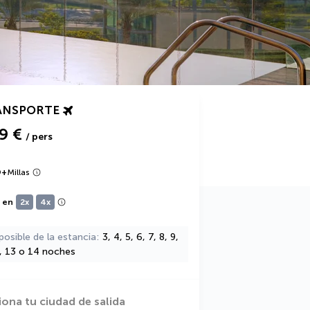
ANSPORTE
9 €
/ pers
9
+
Millas
e en
2x
4x
posible de la estancia
3, 4, 5, 6, 7, 8, 9,
2, 13 o 14 noches
iona tu ciudad de salida