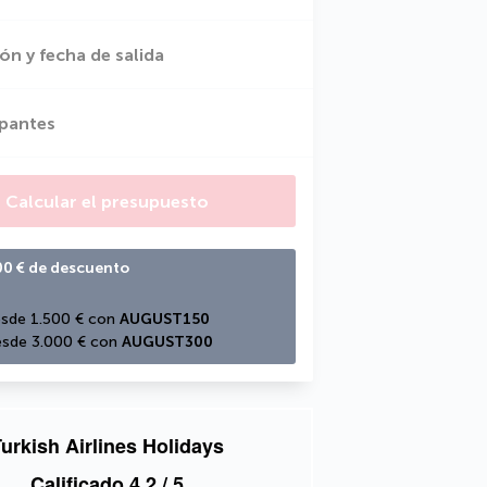
ón y fecha de salida
ipantes
Calcular el presupuesto
00 € de descuento
sde 1.500 € con 
AUGUST150
sde 3.000 € con 
AUGUST300
urkish Airlines Holidays
Calificado
4,2
/ 5