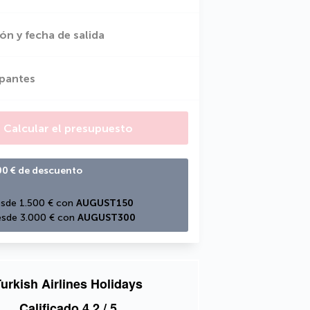
ón y fecha de salida
ipantes
Calcular el presupuesto
00 € de descuento
sde 1.500 € con 
AUGUST150
sde 3.000 € con 
AUGUST300
urkish Airlines Holidays
Calificado
4,2
/ 5