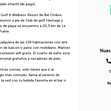
dado infantil (de pago).
r Golf & Wellness Resort de Bel Ombre, 
nutos a pie de Club de golf Heritage y 
 de playa se encuentra a 20,3 km de Le 
airie.
alquiera de las 158 habitaciones con aire 
n de balcón o patio con mobiliario. Mantén 
Nues
conexión wifi gratis. El cuarto de baño está 
ersonal gratuitos y secadores de pelo.
entras comes, solo tienes que ir al 
D
go más cómodo, llama al servicio de 
la sed con tu bebida favorita en el bar o 
R