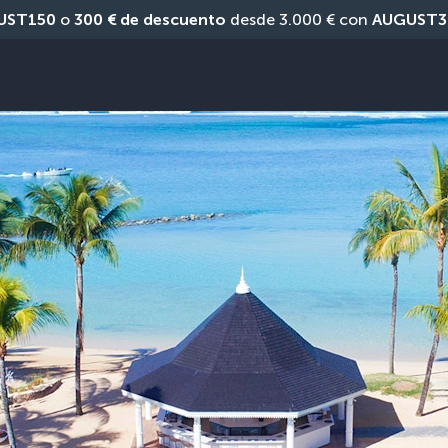
UST150
 o 
300 € de descuento
 desde 3.000 € con 
AUGUST3