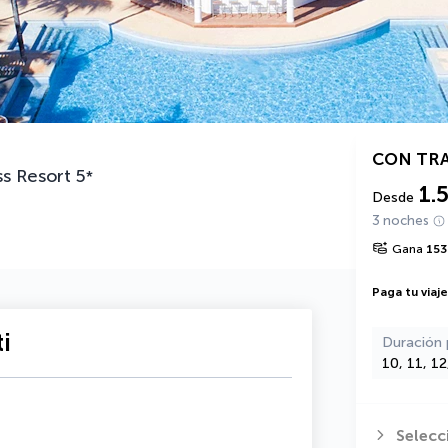
CON TR
ss Resort
5
*
1.
Desde
3 noches
Gana
153
Paga tu viaj
i
Duración 
10, 11, 1
Selecc