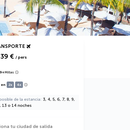
ANSPORTE
539 €
/ pers
9
+
Millas
e en
2x
4x
posible de la estancia
3, 4, 5, 6, 7, 8, 9,
2, 13 o 14 noches
iona tu ciudad de salida