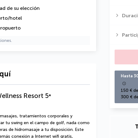
dad de su elección
Duraci
erto/hotel
eropuerto
Partic
ciones.
quí
Hasta 3
150 € de
Wellness Resort
5
*
300 € de
 masajes, tratamientos corporales y 
ar tu swing en el campo de golf, nada como 
T
ras de hidromasaje a tu disposición. Este 
más conexión a Internet wifi gratis, 