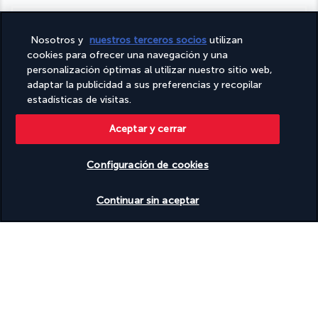
Turkish Airlines Holidays
Nosotros y
nuestros terceros socios
utilizan
Calificado
4,2
/ 5
cookies para ofrecer una navegación y una
personalización óptimas al utilizar nuestro sitio web,
adaptar la publicidad a sus preferencias y recopilar
estadísticas de visitas.
Basado en
953
opiniones
Aceptar y cerrar
Configuración de cookies
Ver disponibilidad
Continuar sin aceptar
Nuestros expertos te acompañan
(+34) 936288731
De lunes a viernes de 10:00 a 20:00
costo de una llamada local
Referencia del producto: 139759